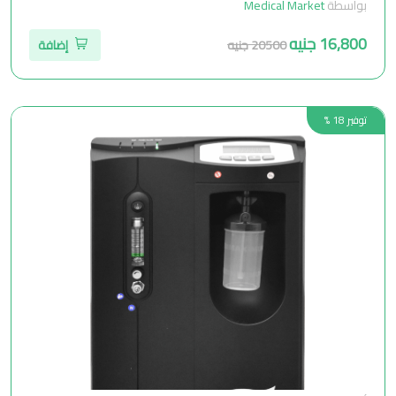
بواسطة
Medical Market
16,800 جنيه
20500 جنيه
إضافة
توفير 18 %