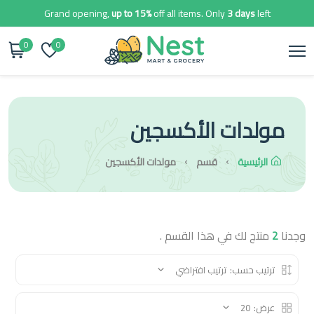
Grand opening,
up to 15%
off all items. Only
3 days
left
0
0
مولدات الأكسجين
الرئيسية
قسم
مولدات الأكسجين
وجدنا
2
منتج لك في هذا القسم .
ترتيب حسب:
ترتيب افتراضي
عرض:
20