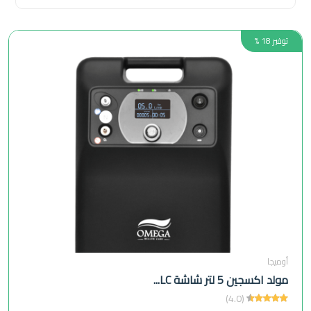
توفير 18 %
أوميجا
مولد اكسجين 5 لتر شاشة LC...
(4.0)