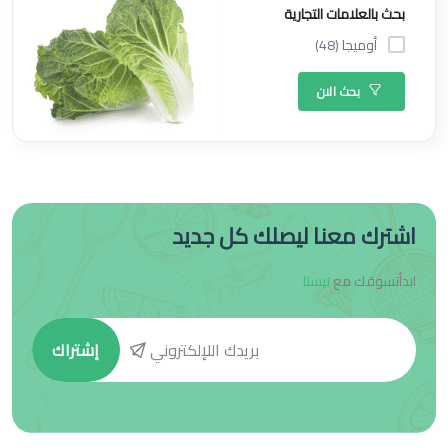
بحث بالعلامات التجارية
أوميجا (48)
بحث الان
اشترك معنا ليصلك كل جديد
ابدأتسوقك مع
نيستا
إشتراك