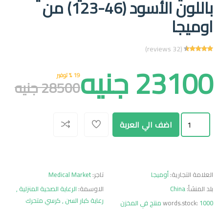
باللون الأسود (46-123) من
اوميجا
(32 reviews)
23100 جنيه
19 % توفير
28500 جنيه
اضف الي العربة
العلامة التجارية:
أوميجا
تاجر:
Medical Market
بلد المنشأ:
China
الاوسمة:
الرعاية الصحية المنزلية ,
رعاية كبار السن ,
كرسي متحرك
1000 منتج في المخزن
words.stock: