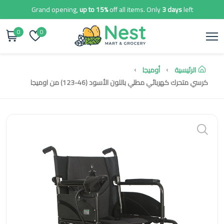
Grand opening,
up to 15%
off all items. Only
3 days
left
0
0
الرئيسية
أوميجا
كرسي متحرك كهربائي مطلي باللون الأسود (46-123) من اوميجا