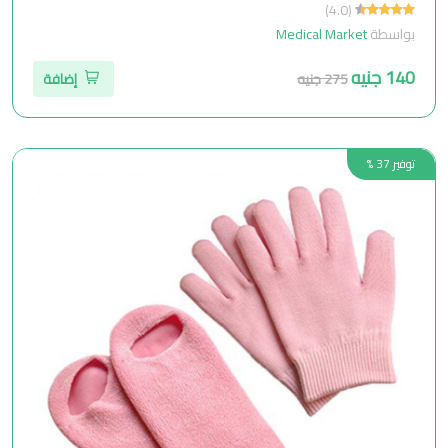
(4.0)
بواسطة
Medical Market
140 جنيه
275 جنيه
إضافة
توفير 37 %