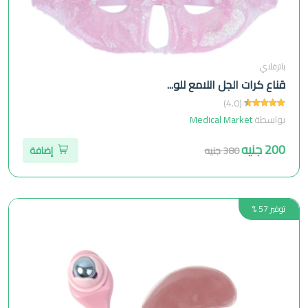
باترفلاي
قناع كرات الجل اللامع للو...
(4.0)
بواسطة
Medical Market
200 جنيه
380 جنيه
إضافة
توفير 57 %