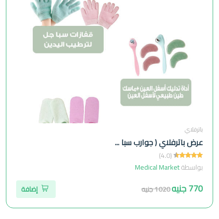
باترفلاي
عرض باترفلاي ( جوارب سبا ...
(4.0)
بواسطة
Medical Market
770 جنيه
1020 جنيه
إضافة