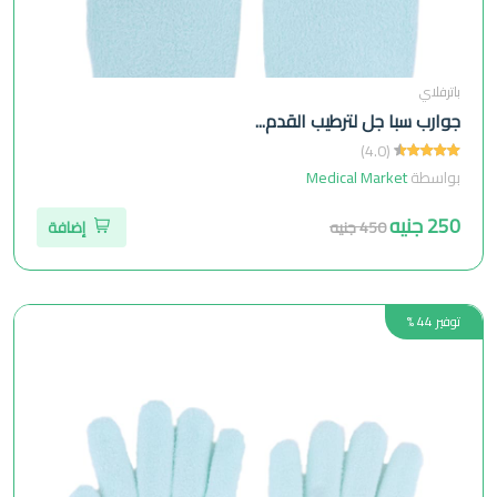
باترفلاي
جوارب سبا جل لترطيب القدم...
(4.0)
بواسطة
Medical Market
250 جنيه
450 جنيه
إضافة
توفير 44 %