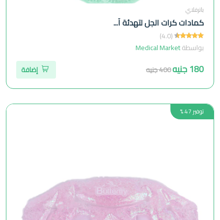
باترفلاي
كمادات كرات الجل لتهدئة آ...
(4.0)
بواسطة
Medical Market
180 جنيه
400 جنيه
إضافة
توفير 47 %