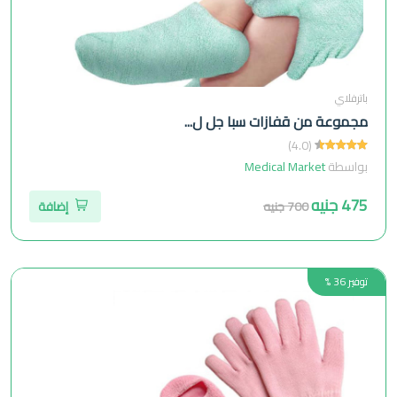
باترفلاي
مجموعة من قفازات سبا جل ل...
(4.0)
بواسطة
Medical Market
475 جنيه
700 جنيه
إضافة
توفير 36 %