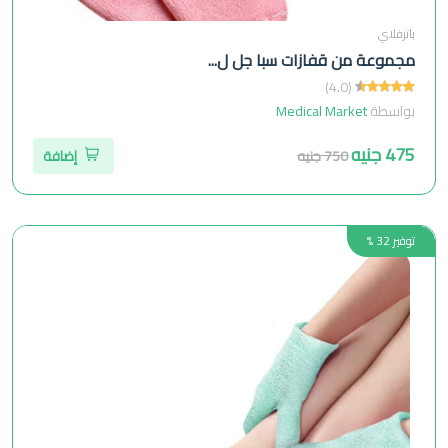
باترفلاي
مجموعة من قفازات سبا جل ل...
(4.0)
بواسطة
Medical Market
475 جنيه
750 جنيه
إضافة
توفير 32 %