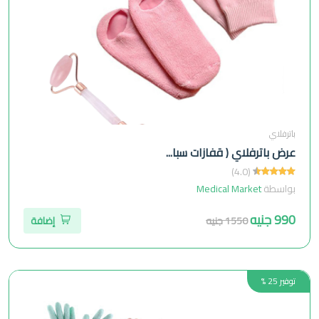
باترفلاي
عرض باترفلاي ( قفازات سبا...
(4.0)
بواسطة
Medical Market
990 جنيه
1550 جنيه
إضافة
توفير 25 %