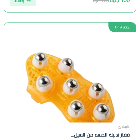
100 جنيه
180 جنيه
إضافة
توفير 49 %
باترفلاي
قفاز تدليك الجسم من السيل...