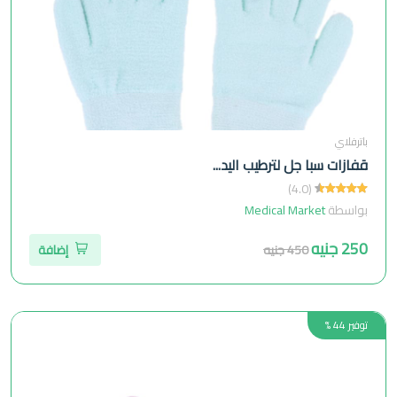
باترفلاي
قفازات سبا جل لترطيب اليد...
(4.0)
بواسطة
Medical Market
250 جنيه
450 جنيه
إضافة
توفير 44 %