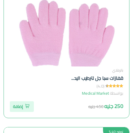
باترفلاي
قفازات سبا جل لترطيب اليد...
(4.0)
بواسطة
Medical Market
250 جنيه
450 جنيه
إضافة
توفير 40 %