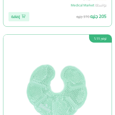
بواسطة
Medical Market
205 جنيه
370 جنيه
إضافة
توفير 55 %