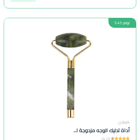
توفير 45 %
باترفلاي
أداة تدليك الوجه مزدوجة ا...
(4.0)